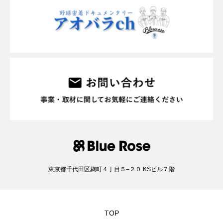
東京都千代⽥区麹町４丁⽬５–２０ KSビル７階
TOP