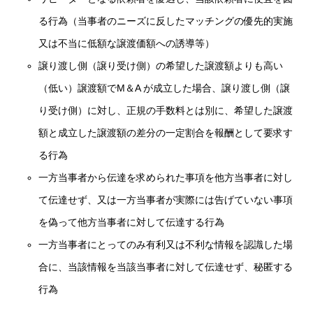
る行為（当事者のニーズに反したマッチングの優先的実施
又は不当に低額な譲渡価額への誘導等）
譲り渡し側（譲り受け側）の希望した譲渡額よりも高い
（低い）譲渡額でM＆A が成立した場合、譲り渡し側（譲
り受け側）に対し、正規の手数料とは別に、希望した譲渡
額と成立した譲渡額の差分の一定割合を報酬として要求す
る行為
一方当事者から伝達を求められた事項を他方当事者に対し
て伝達せず、又は一方当事者が実際には告げていない事項
を偽って他方当事者に対して伝達する行為
一方当事者にとってのみ有利又は不利な情報を認識した場
合に、当該情報を当該当事者に対して伝達せず、秘匿する
行為