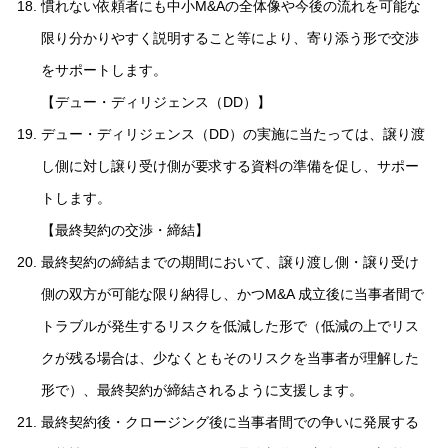
慣れない依頼者にも中小M&Aの全体像や今後の流れを可能な
限り分かりやすく説明すること等により、寄り添う形で交渉
をサポートします。
【デュー・ディリジェンス（DD）】
デュー・ディリジェンス（DD）の実施に当たっては、譲り渡
し側に対し譲り受け側が要求する資料の準備を促し、サポー
トします。
【最終契約の交渉・締結】
最終契約の締結までの期間において、譲り渡し側・譲り受け
側の双方が可能な限り納得し、かつM&A 成立後に当事者間で
トラブルが発生するリスクを低減した形で（低減の上でリス
クが残る場合は、少なくともそのリスクを当事者が理解した
形で）、最終契約が締結されるように支援します。
最終契約後・クロージング後に当事者間での争いに発展する