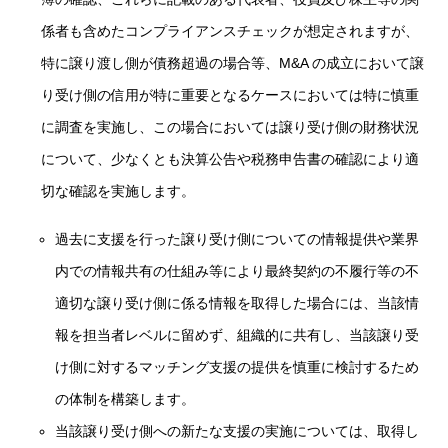
係者も含めたコンプライアンスチェックが想定されますが、
特に譲り渡し側が債務超過の場合等、M&A の成立において譲
り受け側の信用が特に重要となるケースにおいては特に慎重
に調査を実施し、この場合においては譲り受け側の財務状況
について、少なくとも決算公告や税務申告書の確認により適
切な確認を実施します。
過去に支援を行った譲り受け側についての情報提供や業界
内での情報共有の仕組み等により最終契約の不履行等の不
適切な譲り受け側に係る情報を取得した場合には、当該情
報を担当者レベルに留めず、組織的に共有し、当該譲り受
け側に対するマッチング支援の提供を慎重に検討するため
の体制を構築します。
当該譲り受け側への新たな支援の実施については、取得し