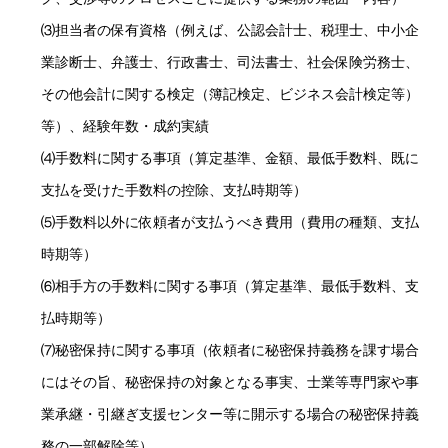
⑶担当者の保有資格（例えば、公認会計士、税理士、中小企
業診断士、弁護士、行政書士、司法書士、社会保険労務士、
その他会計に関する検定（簿記検定、ビジネス会計検定等）
等）、経験年数・成約実績
⑷手数料に関する事項（算定基準、金額、最低手数料、既に
支払を受けた手数料の控除、支払時期等）
⑸手数料以外に依頼者が支払うべき費用（費用の種類、支払
時期等）
⑹相手方の手数料に関する事項（算定基準、最低手数料、支
払時期等）
⑺秘密保持に関する事項（依頼者に秘密保持義務を課す場合
にはその旨、秘密保持の対象となる事実、士業等専門家や事
業承継・引継ぎ支援センター等に開示する場合の秘密保持義
務の一部解除等）