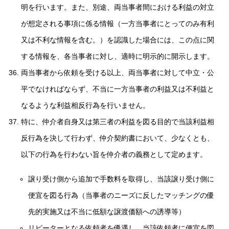
明を行います。また、別途、両当事者間における利益の対立
が想定される事項に係る情報（一方当事者にとってのみ有利
又は不利な情報を含む。）を認識した場合には、この点に関
する情報を、各当事者に対し、適時に明示的に開示します。
両当事者から依頼を受ける以上、両当事者に対して中立・公
平でなければならず、不当に一方当事者の利益又は不利益と
なるような利益相反行為を行いません。
特に、仲介者自身又は第三者の利益を図る目的で当該利益相
反行為を決して行わず、仲介契約書において、少なくとも、
以下の行為を行わない旨を仲介者の義務として定めます。
譲り受け側から追加で手数料を取得し、当該譲り受け側に
便宜を図る行為（当事者のニーズに反したマッチングの優
先的実施又は不当に低額な譲渡価額への誘導等）
リピーターとなる依頼者を優遇し、当該依頼者に便宜を図