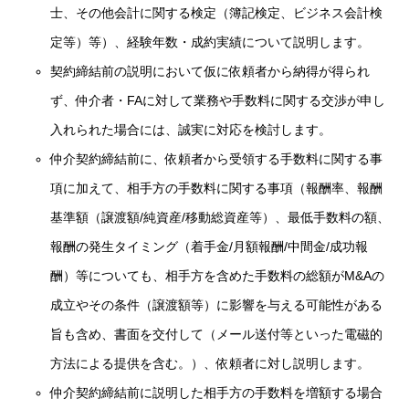
士、その他会計に関する検定（簿記検定、ビジネス会計検
定等）等）、経験年数・成約実績について説明します。
契約締結前の説明において仮に依頼者から納得が得られ
ず、仲介者・FAに対して業務や手数料に関する交渉が申し
入れられた場合には、誠実に対応を検討します。
仲介契約締結前に、依頼者から受領する手数料に関する事
項に加えて、相手方の手数料に関する事項（報酬率、報酬
基準額（譲渡額/純資産/移動総資産等）、最低手数料の額、
報酬の発生タイミング（着手金/月額報酬/中間金/成功報
酬）等についても、相手方を含めた手数料の総額がM&Aの
成立やその条件（譲渡額等）に影響を与える可能性がある
旨も含め、書面を交付して（メール送付等といった電磁的
方法による提供を含む。）、依頼者に対し説明します。
仲介契約締結前に説明した相手方の手数料を増額する場合