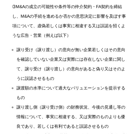
➂M&Aの成立の可能性や条件等の仲介契約・FA契約を締結
し、M&Aの手続を進めるか否かの意思決定に影響を及ぼす事
項について、虚偽若しくは事実に相違する又は誤認を招くよ
うな広告・営業（例えば以下）
譲り受け（譲り渡し）の意向が無い企業若しくはその意向
を確認していない企業又は実際には存在しない企業に関し
て、譲り受け（譲り渡し）の意向があると偽り又はそのよ
うに誤認させるもの
譲渡額の水準について過大なバリュエーションを提示する
もの
譲り渡し側（譲り受け側）の財務状況、今後の見通し等の
情報について、事実に相違する、又は実際のものよりも優
良であり、若しくは有利であると誤認させるもの