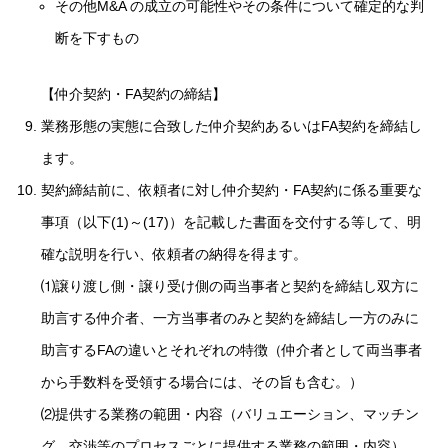
その他M&A の成立の可能性やその条件について確定的な判
断を下すもの
【仲介契約・FA契約の締結】
業務形態の実態に合致した仲介契約あるいはFA契約を締結し
ます。
契約締結前に、依頼者に対し仲介契約・FA契約に係る重要な
事項（以下(1)～(17)）を記載した書面を交付する等して、明
確な説明を行い、依頼者の納得を得ます。
⑴譲り渡し側・譲り受け側の両当事者と契約を締結し双方に
助言する仲介者、一方当事者のみと契約を締結し一方のみに
助言するFAの違いとそれぞれの特徴（仲介者として両当事者
から手数料を受領する場合には、その旨も含む。）
⑵提供する業務の範囲・内容（バリュエーション、マッチン
グ、交渉等のプロセスごとに提供する業務の範囲・内容）