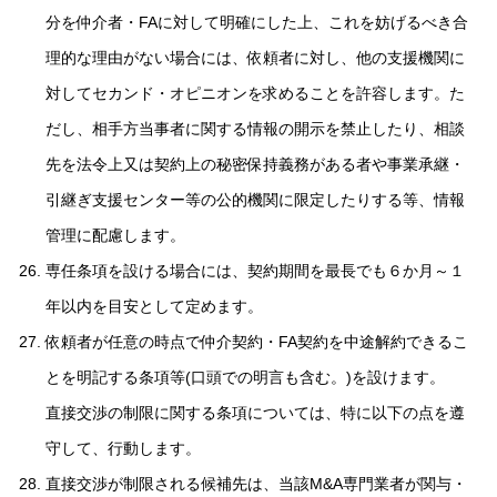
分を仲介者・FAに対して明確にした上、これを妨げるべき合
理的な理由がない場合には、依頼者に対し、他の支援機関に
対してセカンド・オピニオンを求めることを許容します。た
だし、相手方当事者に関する情報の開示を禁止したり、相談
先を法令上又は契約上の秘密保持義務がある者や事業承継・
引継ぎ支援センター等の公的機関に限定したりする等、情報
管理に配慮します。
専任条項を設ける場合には、契約期間を最長でも６か月～１
年以内を目安として定めます。
依頼者が任意の時点で仲介契約・FA契約を中途解約できるこ
とを明記する条項等(口頭での明言も含む。)を設けます。
直接交渉の制限に関する条項については、特に以下の点を遵
守して、行動します。
直接交渉が制限される候補先は、当該M&A専門業者が関与・